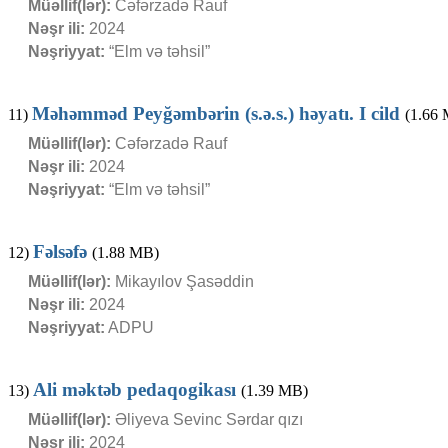
Müəllif(lər):
Cəfərzadə Rauf
Nəşr ili:
2024
Nəşriyyat:
“Elm və təhsil”
Məhəmməd Peyğəmbərin (s.ə.s.) həyatı. I cild
11)
(1.66
Müəllif(lər):
Cəfərzadə Rauf
Nəşr ili:
2024
Nəşriyyat:
“Elm və təhsil”
Fəlsəfə
12)
(1.88 MB)
Müəllif(lər):
Mikayılov Şasəddin
Nəşr ili:
2024
Nəşriyyat:
ADPU
Ali məktəb pedaqogikası
13)
(1.39 MB)
Müəllif(lər):
Əliyeva Sevinc Sərdar qızı
Nəşr ili:
2024