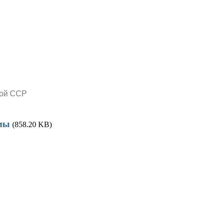
кой ССР
емы
(858.20 KB)