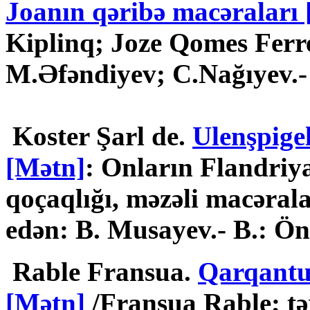
Joanın qəribə macəraları
Kiplinq; Joze Qomes Ferre
M.Əfəndiyev; C.Nağıyev.- 
Koster Şarl de.
Ulenşpige
[Mətn]
: Onların Flandriya
qoçaqlığı, məzəli macəral
edən: B. Musayev.- B.: Önd
Rable Fransua.
Qarqantu
[Mətn]
/Fransua Rable; t