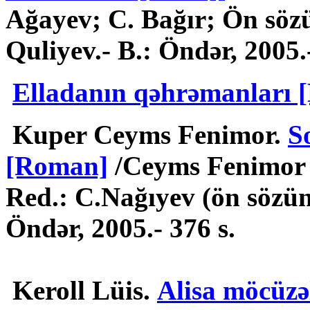
Ağayev; C. Bağır; Ön sözü
Quliyev.- B.: Öndər, 2005.-
Elladanın qəhrəmanları 
Kuper Ceyms Fenimor.
S
[Roman]
/Ceyms Fenimor 
Red.: C.Nağıyev (ön sözün 
Öndər, 2005.- 376 s.
Keroll Lüis.
Alisa möcüzə