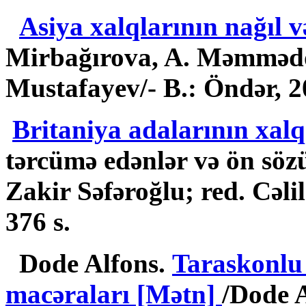
Asiya xalqlarının nağıl v
Mirbağırova, A. Məmmədova
Mustafayev/- B.: Öndər, 20
Britaniya adalarının xalq
tərcümə edənlər və ön sözün
Zakir Səfəroğlu; red. Cəli
376 s.
Dode Alfons.
Taraskonlu 
macəraları [Mətn]
/Dode 