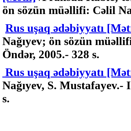
ön sözün müəllifi: Cəlil Na
Rus uşaq ədəbiyyatı [Mət
Nağıyev; ön sözün müəllifi:
Öndər, 2005.- 328 s.
Rus uşaq ədəbiyyatı [Mə
Nağıyev, S. Mustafayev.- I
s.